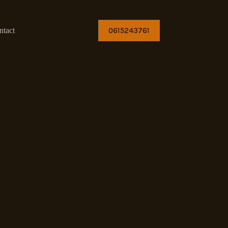
0615243761
ntact